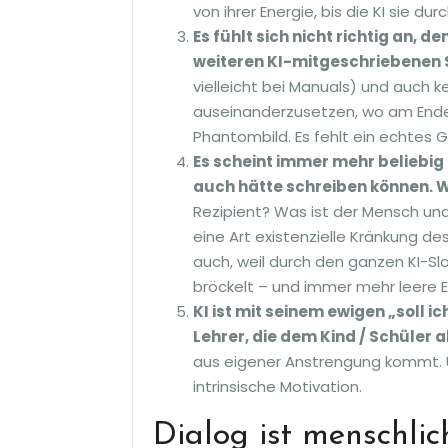
von ihrer Energie, bis die KI sie du
Es fühlt sich nicht richtig an
weiteren KI-mitgeschriebenen 
vielleicht bei Manuals) und auch k
auseinanderzusetzen, wo am Ende k
Phantombild. Es fehlt ein echtes
Es scheint immer mehr beliebig 
auch hätte schreiben können. 
Rezipient? Was ist der Mensch und 
eine Art existenzielle Kränkung de
auch, weil durch den ganzen KI-S
bröckelt – und immer mehr leer
KI ist mit seinem ewigen „soll ic
Lehrer, die dem Kind / Schüler 
aus eigener Anstrengung kommt. U
intrinsische Motivation.
Dialog ist menschlic