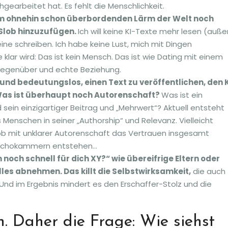
rchgearbeitet hat. Es fehlt die Menschlichkeit.
, dem ohnehin schon überbordenden Lärm der Welt noch
Slob hinzuzufügen.
Ich will keine KI-Texte mehr lesen (auße
eine schreiben. Ich habe keine Lust, mich mit Dingen
lar wird: Das ist kein Mensch. Das ist wie Dating mit einem
 Gegenüber und echte Beziehung.
und bedeutungslos, einen Text zu veröffentlichen, den 
Was ist überhaupt noch Autorenschaft?
Was ist ein
sein einzigartiger Beitrag und „Mehrwert“? Aktuell entsteht
s Menschen in seiner „Authorship“ und Relevanz. Vielleicht
lob mit unklarer Autorenschaft das Vertrauen insgesamt
e Echokammern entstehen…
h noch schnell für dich XY?“ wie übereifrige Eltern oder
alles abnehmen. Das killt die Selbstwirksamkeit,
die auch
nd im Ergebnis mindert es den Erschaffer-Stolz und die
h. Daher die Frage: Wie siehst