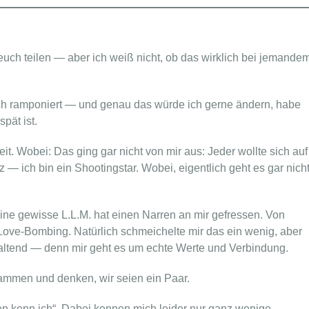
uch teilen — aber ich weiß nicht, ob das wirklich bei jemande
lich ramponiert — und genau das würde ich gerne ändern, habe
spät ist.
Zeit. Wobei: Das ging gar nicht von mir aus: Jeder wollte sich auf
 — ich bin ein Shootingstar. Wobei, eigentlich geht es gar nich
e gewisse L.L.M. hat einen Narren an mir gefressen. Von
 Love-Bombing. Natürlich schmeichelte mir das ein wenig, aber
haltend — denn mir geht es um echte Werte und Verbindung.
ammen und denken, wir seien ein Paar.
Den kenn ich“. Dabei kennen mich leider nur ganz wenige