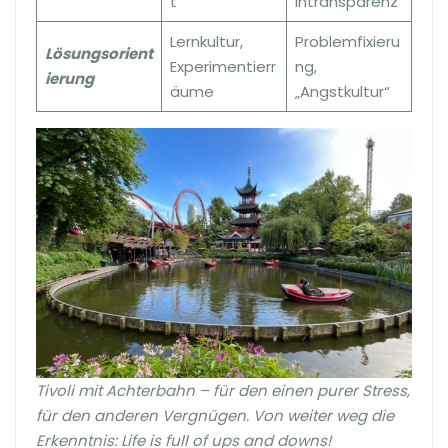
t
Intransparenz
Lernkultur,
Problemfixieru
Lösungsorient
Experimentierr
ng,
ierung
äume
„Angstkultur“
Tivoli mit Achterbahn – für den einen purer Stress,
für den anderen Vergnügen. Von weiter weg die
Erkenntnis: Life is full of ups and downs!